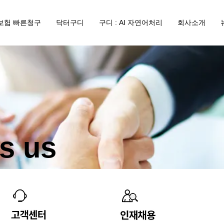
보험 빠른청구
닥터구디
구디 : AI 자연어처리
회사소개
s us